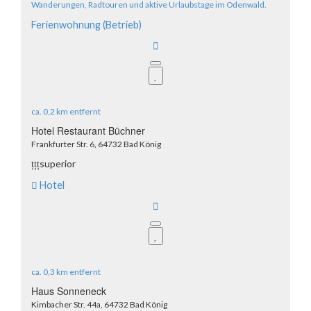
Wanderungen, Radtouren und aktive Urlaubstage im Odenwald.
Ferienwohnung (Betrieb)
ca.
0,2 km
entfernt
Hotel Restaurant Büchner
Frankfurter Str. 6, 64732 Bad König
țțț
superior
Hotel
ca.
0,3 km
entfernt
Haus Sonneneck
Kimbacher Str. 44a, 64732 Bad König