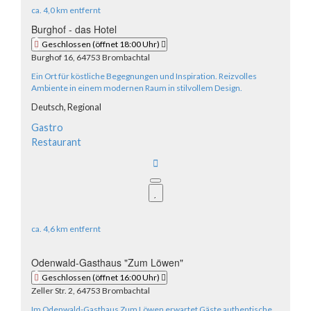
ca.
4,0 km
entfernt
Burghof - das Hotel
Geschlossen
(öffnet 18:00 Uhr)
Burghof 16, 64753 Brombachtal
Ein Ort für köstliche Begegnungen und Inspiration. Reizvolles
Ambiente in einem modernen Raum in stilvollem Design.
Deutsch,
Regional
Gastro
Restaurant
ca.
4,6 km
entfernt
Odenwald-Gasthaus "Zum Löwen"
Geschlossen
(öffnet 16:00 Uhr)
Zeller Str. 2, 64753 Brombachtal
Im Odenwald-Gasthaus Zum Löwen erwartet Gäste authentische