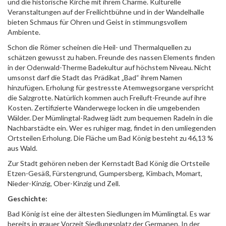
und die historische Kirche mit ihrem Charme. Kulturelle
Veranstaltungen auf der Freilichtbühne und in der Wandelhalle
bieten Schmaus für Ohren und Geist in stimmungsvollem
Ambiente.
Schon die Römer scheinen die Heil- und Thermalquellen zu
schätzen gewusst zu haben. Freunde des nassen Elements finden
in der Odenwald-Therme Badekultur auf höchstem Niveau. Nicht
umsonst darf die Stadt das Prädikat „Bad“ ihrem Namen
hinzufügen. Erholung für gestresste Atemwegsorgane verspricht
die Salzgrotte. Natürlich kommen auch Freiluft-Freunde auf ihre
Kosten. Zertifizierte Wanderwege locken in die umgebenden
Wälder. Der Mümlingtal-Radweg lädt zum bequemen Radeln in die
Nachbarstädte ein. Wer es ruhiger mag, findet in den umliegenden
Ortsteilen Erholung. Die Fläche um Bad König besteht zu 46,13 %
aus Wald.
Zur Stadt gehören neben der Kernstadt Bad König die Ortsteile
Etzen-Gesäß, Fürstengrund, Gumpersberg, Kimbach, Momart,
Nieder-Kinzig, Ober-Kinzig und Zell.
Geschichte:
Bad König ist eine der ältesten Siedlungen im Mümlingtal. Es war
bereits in grauer Vorzeit Siedlungsplatz der Germanen. In der