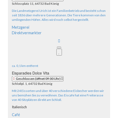
Schlossplatz 11, 64732 Bad König
Die Landmetzgerei Urich ist ein Familienbetrieb und besteht schon
seit 1836 über mehrere Generationen. Die Tiere kommen von den
umliegenden Höfen. Alles wird noch selbst hergestellt.
Metzgerei
Direktvermarkter
ca.
0,1 km
entfernt
Eisparadies Dolce Vita
Geschlossen
(öffnet 09:00 Uhr)
Schloßpl. 1, 64732 Bad König
Mit 24 Eissorten und über 40 verschiedene Eisbecher werden wir
uns bemühen Sie zu verwöhnen. Das Eiscafe hat eine Freiterasse
von 40 Sitzplätzen direkt am Schloß.
Italienisch
Café