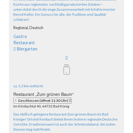
Küche aus regionalen, nachhaltig produzierten Zutaten –
unterstützt durch die enge Zusammenarbeit mit Schäfermeister
Bernd Keller. Ein Genuss für alle, die Tradition und Qualität
schätzen!
Regional,
Deutsch
Gastro
Restaurant
Biergarten
ca.
5,3 km
entfernt
Restaurant „Zum grünen Baum“
Geschlossen
(öffnet 11:30 Uhr)
Im Kimbachtal 40, 64732 Bad König
Das idyllisch gelegene Restaurant Zum grünen Baum im Bad
Königer Ortsteil Kimbach bietet Ihnen leckere regionale Deutsche
Gerichte. Erwähnenswert ist auch der Schnitzelabend, der jeden
Donnerstag statt findet.