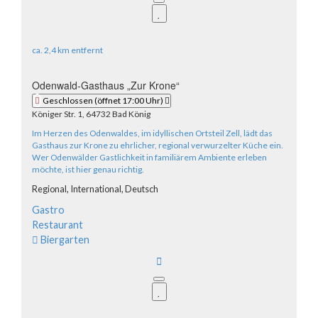
ca.
2,4 km
entfernt
Odenwald-Gasthaus „Zur Krone“
Geschlossen
(öffnet 17:00 Uhr)
Königer Str. 1, 64732 Bad König
Im Herzen des Odenwaldes, im idyllischen Ortsteil Zell, lädt das
Gasthaus zur Krone zu ehrlicher, regional verwurzelter Küche ein.
Wer Odenwälder Gastlichkeit in familiärem Ambiente erleben
möchte, ist hier genau richtig.
Regional,
International,
Deutsch
Gastro
Restaurant
Biergarten