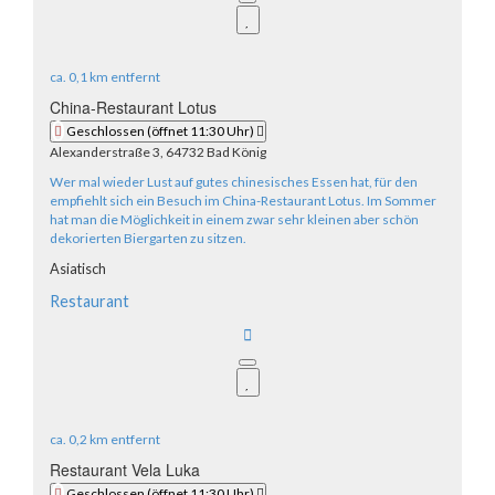
ca.
0,1 km
entfernt
China-Restaurant Lotus
Geschlossen
(öffnet 11:30 Uhr)
Alexanderstraße 3, 64732 Bad König
Wer mal wieder Lust auf gutes chinesisches Essen hat, für den
empfiehlt sich ein Besuch im China-Restaurant Lotus. Im Sommer
hat man die Möglichkeit in einem zwar sehr kleinen aber schön
dekorierten Biergarten zu sitzen.
Asiatisch
Restaurant
ca.
0,2 km
entfernt
Restaurant Vela Luka
Geschlossen
(öffnet 11:30 Uhr)