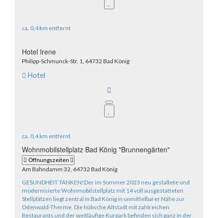
ca.
0,4 km
entfernt
Hotel Irene
Philipp-Schmunck-Str. 1, 64732 Bad König
Hotel
ca.
0,4 km
entfernt
Wohnmobilstellplatz Bad König "Brunnengärten"
Öffnungszeiten
Am Bahndamm 32, 64732 Bad König
GESUNDHEIT TANKEN!Der im Sommer 2023 neu gestaltete und
modernisierte Wohnmobilstellplatz mit 14 voll ausgestatteten
Stellplätzen liegt zentral in Bad König in unmittelbarer Nähe zur
Odenwald-Therme. Die hübsche Altstadt mit zahlreichen
Restaurants und der weitläufige Kurpark befinden sich ganz in der