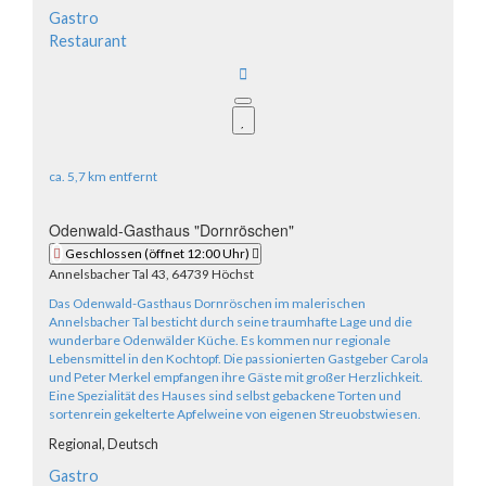
Gastro
Restaurant
ca.
5,7 km
entfernt
Odenwald-Gasthaus "Dornröschen"
Geschlossen
(öffnet 12:00 Uhr)
Annelsbacher Tal 43, 64739 Höchst
Das Odenwald-Gasthaus Dornröschen im malerischen
Annelsbacher Tal besticht durch seine traumhafte Lage und die
wunderbare Odenwälder Küche. Es kommen nur regionale
Lebensmittel in den Kochtopf. Die passionierten Gastgeber Carola
und Peter Merkel empfangen ihre Gäste mit großer Herzlichkeit.
Eine Spezialität des Hauses sind selbst gebackene Torten und
sortenrein gekelterte Apfelweine von eigenen Streuobstwiesen.
Regional,
Deutsch
Gastro