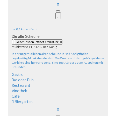
ca.
0,1 km
entfernt
Die alte Scheune
Geschlossen
(öffnet 17:00 Uhr)
Mühlstraße 11, 64732 Bad König
In der urgemütlichen alten Scheune in Bad König finden
regelmäßig Musikabende statt. Die Weine und dazugehörige kleine
Gerichte sind hervorragend. Eine Top-Adresse zum Ausgehen mit
Freunden.
Gastro
Bar oder Pub
Restaurant
Vinothek
Café
Biergarten