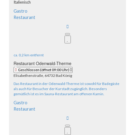
Italienisch
Gastro
Restaurant
ca.
0,2 km
entfernt
Restaurant Odenwald-Therme
Geschlossen
(öffnet 09:00 Uhr)
Elisabethenstraße, 64732 Bad König
Das Restaurant in der Odenwald-Therme ist sowohl für Badegäste
als auch für Besucher der Kurstadt zugänglich. Besonders
gemütlich ist es im Sauna-Restaurant am offenen Kamin.
Gastro
Restaurant