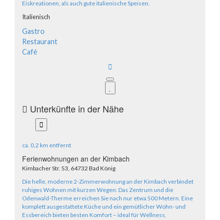
Eiskreationen, als auch gute italienische Speisen.
Italienisch
Gastro
Restaurant
Café
"Essen
Unterkünfte in der Nähe
in
"Unterkünfte
der
in
Nähe"
der
zurückspringen
ca.
0,2 km
entfernt
Nähe"
Ferienwohnungen an der Kimbach
überspringen
Kimbacher Str. 53, 64732 Bad König
Die helle, moderne 2-Zimmerwohnung an der Kimbach verbindet
ruhiges Wohnen mit kurzen Wegen: Das Zentrum und die
Odenwald-Therme erreichen Sie nach nur etwa 500 Metern. Eine
komplett ausgestattete Küche und ein gemütlicher Wohn- und
Essbereich bieten besten Komfort – ideal für Wellness,