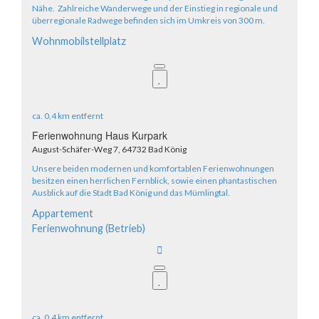
Nähe. Zahlreiche Wanderwege und der Einstieg in regionale und
überregionale Radwege befinden sich im Umkreis von 300 m.
Wohnmobilstellplatz
ca.
0,4 km
entfernt
Ferienwohnung Haus Kurpark
August-Schäfer-Weg 7, 64732 Bad König
Unsere beiden modernen und komfortablen Ferienwohnungen
besitzen einen herrlichen Fernblick, sowie einen phantastischen
Ausblick auf die Stadt Bad König und das Mümlingtal.
Appartement
Ferienwohnung (Betrieb)
ca.
0,4 km
entfernt