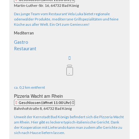
Martin-Luther-Str. 16, 64732 Bad König
Das junge Team vom Restaurant Vela Luka bietet regionale
odenwälder Produkte, mediterrane Grillspezialitäten und feine
Küche aus aller Welt. Ein Ort zum Geniessen!
Mediterran
Gastro
Restaurant
ca.
0,2 km
entfernt
Pizzeria Wacht am Rhein
Geschlossen
(öffnet 11:00 Uhr)
Bahnhofstraße 8, 64732 Bad König
Unweit der Kernstadt Bad Königs befindert sich die Pizzeria Wacht
am Rhein. Hier gibt es leckere typisch-italienische Gericht. Dank
der Kooperation mit Lieferando kann man zudem alle Gerichte zu
sich nach Hause liefern lassen.