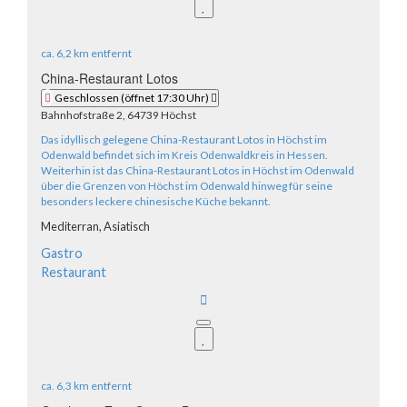
ca.
6,2 km
entfernt
China-Restaurant Lotos
Geschlossen
(öffnet 17:30 Uhr)
Bahnhofstraße 2, 64739 Höchst
Das idyllisch gelegene China-Restaurant Lotos in Höchst im
Odenwald befindet sich im Kreis Odenwaldkreis in Hessen.
Weiterhin ist das China-Restaurant Lotos in Höchst im Odenwald
über die Grenzen von Höchst im Odenwald hinweg für seine
besonders leckere chinesische Küche bekannt.
Mediterran,
Asiatisch
Gastro
Restaurant
ca.
6,3 km
entfernt