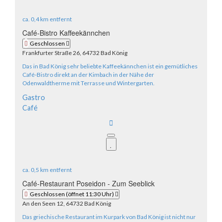
ca.
0,4 km
entfernt
Café-Bistro Kaffeekännchen
Geschlossen
Frankfurter Straße 26, 64732 Bad König
Das in Bad König sehr beliebte Kaffeekännchen ist ein gemütliches
Café-Bistro direkt an der Kimbach in der Nähe der
Odenwaldtherme mit Terrasse und Wintergarten.
Gastro
Café
ca.
0,5 km
entfernt
Café-Restaurant Poseidon - Zum Seeblick
Geschlossen
(öffnet 11:30 Uhr)
An den Seen 12, 64732 Bad König
Das griechische Restaurant im Kurpark von Bad König ist nicht nur