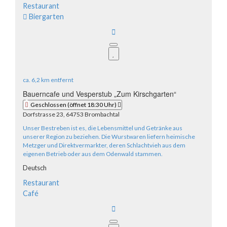
Restaurant
Biergarten
ca.
6,2 km
entfernt
Bauerncafe und Vesperstub „Zum Kirschgarten“
Geschlossen
(öffnet 18:30 Uhr)
Dorfstrasse 23, 64753 Brombachtal
Unser Bestreben ist es, die Lebensmittel und Getränke aus
unserer Region zu beziehen. Die Wurstwaren liefern heimische
Metzger und Direktvermarkter, deren Schlachtvieh aus dem
eigenen Betrieb oder aus dem Odenwald stammen.
Deutsch
Restaurant
Café