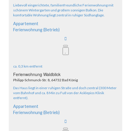
Liebevoll eingerichtete, familienfreundliche Ferienwohnung mit
schönem Wintergarten und großem sonnigen Balkon. Die
komfortable Wohnung liegt zentral in ruhiger Südhanglage.
Appartement
Ferienwohnung (Betrieb)
ca.
0,3 km
entfernt
Ferienwohnung Waldblick
Philipp-Schmunck-Str. 8, 64732 Bad König
Das Haus liegt in einer ruhigen Straße und doch zentral (300 Meter
vom Bahnhof und ca. 8 Min zu Fuß von der Asklepios Klinik
entfernt).
Appartement
Ferienwohnung (Betrieb)