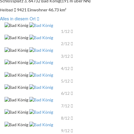
Schlossplatz 3, 64732 Bad König
(191 m über NN)
Heilbad
9421 Einwohner
46.73 km²
Alles in diesem Ort
1/12
2/12
3/12
4/12
5/12
6/12
7/12
8/12
9/12