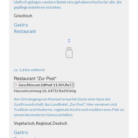
idyllisch gelegen sondern bietet eine gehobene Küche für alle, die
gepflegt einkehren möchten.
Griechisch
Gastro
Restaurant
ca.
1,6 km
entfernt
Restaurant "Zur Post"
Geschlossen
(öffnet 11:30 Uhr)
Hauswiesenweg 16, 64732 Bad König
Am Ortseingang von Momart erwartet Gäste eine Oase der
Gastfreundschaft: das Landhotel „Zur Post“. Hier vereinen sich
Tradition und Moderne, regionale Küche und mediterranes Flair zu
einem besonderen Genusserlebnis.
Vegetarisch,
Regional,
Deutsch
Gastro