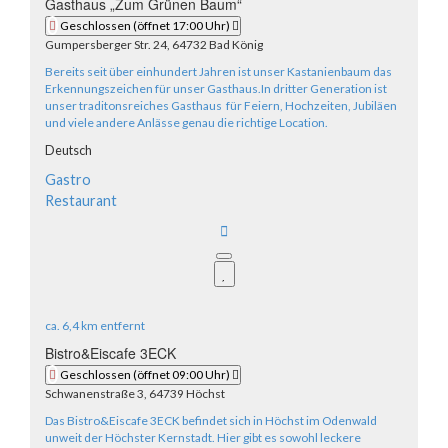
Gasthaus „Zum Grünen Baum“
Geschlossen
(öffnet 17:00 Uhr)
Gumpersberger Str. 24, 64732 Bad König
Bereits seit über einhundert Jahren ist unser Kastanienbaum das
Erkennungszeichen für unser Gasthaus.In dritter Generation ist
unser traditonsreiches Gasthaus für Feiern, Hochzeiten, Jubiläen
und viele andere Anlässe genau die richtige Location.
Deutsch
Gastro
Restaurant
ca.
6,4 km
entfernt
Bistro&Eiscafe 3ECK
Geschlossen
(öffnet 09:00 Uhr)
Schwanenstraße 3, 64739 Höchst
Das Bistro&Eiscafe 3ECK befindet sich in Höchst im Odenwald
unweit der Höchster Kernstadt. Hier gibt es sowohl leckere