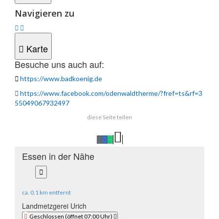
Navigieren zu
Karte
Besuche uns auch auf:
Karte
Zur
überspringen
Karte
https://www.badkoenig.de
zurückspringen
https://www.facebook.com/odenwaldtherme/?fref=ts&rf=3
55049067932497
diese Seite teilen
Essen in der Nähe
"Essen
in
der
ca.
0,1 km
entfernt
Nähe"
Landmetzgerei Urich
überspringen
Geschlossen
(öffnet 07:00 Uhr)