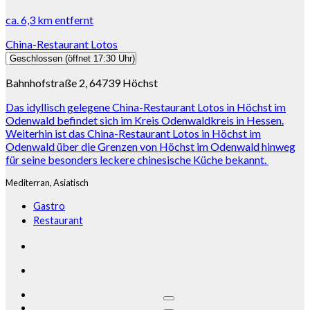
ca.
6,3 km
entfernt
China-Restaurant Lotos
Geschlossen
(öffnet 17:30 Uhr)
Bahnhofstraße 2, 64739 Höchst
Das idyllisch gelegene China-Restaurant Lotos in Höchst im
Odenwald befindet sich im Kreis Odenwaldkreis in Hessen.
Weiterhin ist das China-Restaurant Lotos in Höchst im
Odenwald über die Grenzen von Höchst im Odenwald hinweg
für seine besonders leckere chinesische Küche bekannt.
Mediterran,
Asiatisch
Gastro
Restaurant