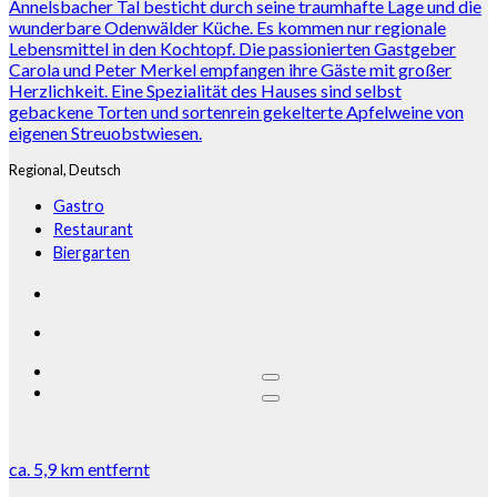
Annelsbacher Tal besticht durch seine traumhafte Lage und die
wunderbare Odenwälder Küche. Es kommen nur regionale
Lebensmittel in den Kochtopf. Die passionierten Gastgeber
Carola und Peter Merkel empfangen ihre Gäste mit großer
Herzlichkeit. Eine Spezialität des Hauses sind selbst
gebackene Torten und sortenrein gekelterte Apfelweine von
eigenen Streuobstwiesen.
Regional,
Deutsch
Gastro
Restaurant
Biergarten
ca.
5,9 km
entfernt