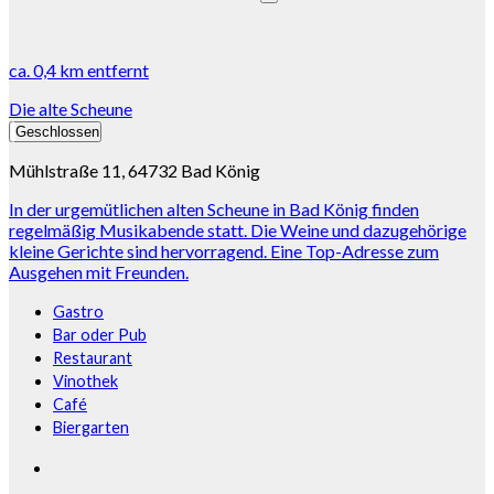
ca.
0,4 km
entfernt
Die alte Scheune
Geschlossen
Mühlstraße 11, 64732 Bad König
In der urgemütlichen alten Scheune in Bad König finden
regelmäßig Musikabende statt. Die Weine und dazugehörige
kleine Gerichte sind hervorragend. Eine Top-Adresse zum
Ausgehen mit Freunden.
Gastro
Bar oder Pub
Restaurant
Vinothek
Café
Biergarten