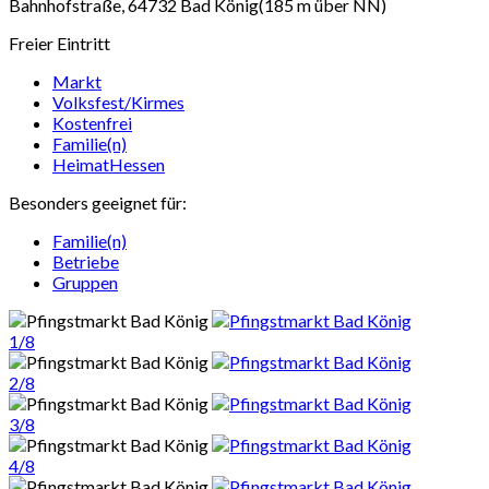
Bahnhofstraße, 64732 Bad König
(185 m über NN)
Freier Eintritt
Markt
Volksfest/Kirmes
Kostenfrei
Familie(n)
HeimatHessen
Besonders geeignet für:
Familie(n)
Betriebe
Gruppen
1/8
2/8
3/8
4/8