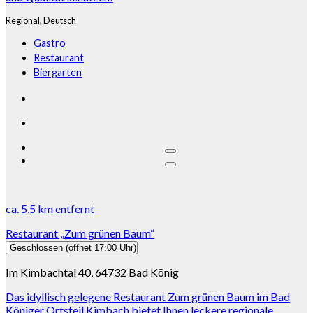
Regional,
Deutsch
Gastro
Restaurant
Biergarten
ca.
5,5 km
entfernt
Restaurant „Zum grünen Baum“
Geschlossen
(öffnet 17:00 Uhr)
Im Kimbachtal 40, 64732 Bad König
Das idyllisch gelegene Restaurant Zum grünen Baum im Bad
Königer Ortsteil Kimbach bietet Ihnen leckere regionale