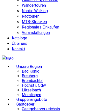
Wandertouren
Nordic Walking
Radtouren
MTB-Strecken
Regionales Einkaufen
Veranstaltungen
Kataloge
Über uns
Kontakt
Unsere Region
Bad König
Breuberg
Brombachtal
Höchst i. Odw.
Lützelbach
Mömlingen
Gruppenangebote
Gastgeber
Gastgeberverzeichnis