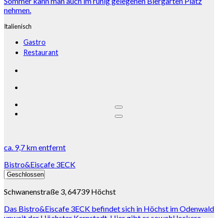
Sommer kann man auch im ruhig gelegenen Biergarten Platz
nehmen.
Italienisch
Gastro
Restaurant
ca.
9,7 km
entfernt
Bistro&Eiscafe 3ECK
Geschlossen
Schwanenstraße 3, 64739 Höchst
Das Bistro&Eiscafe 3ECK befindet sich in Höchst im Odenwald
unweit der Höchster Kernstadt. Hier gibt es sowohl leckere