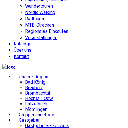
Wandertouren
Nordic Walking
Radtouren
MTB-Strecken
Regionales Einkaufen
Veranstaltungen
Kataloge
Über uns
Kontakt
Unsere Region
Bad König
Breuberg
Brombachtal
Höchst i. Odw.
Lützelbach
Mömlingen
Gruppenangebote
Gastgeber
Gastgeberverzeichnis