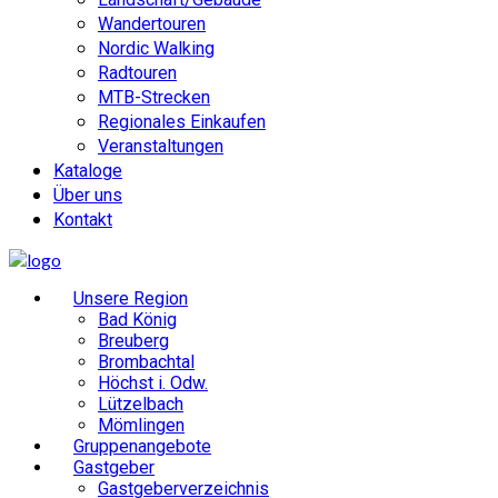
Wandertouren
Nordic Walking
Radtouren
MTB-Strecken
Regionales Einkaufen
Veranstaltungen
Kataloge
Über uns
Kontakt
Unsere Region
Bad König
Breuberg
Brombachtal
Höchst i. Odw.
Lützelbach
Mömlingen
Gruppenangebote
Gastgeber
Gastgeberverzeichnis