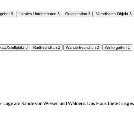
geber
3
Lokales Unternehmen
3
Organisation
3
Verortbares Objekt
3
latz/Stellplatz
3
Radfreundlich
2
Wanderfreundlich
2
Wintergarten
1
iger Lage am Rande von Wiesen und Wäldern. Das Haus bietet insg