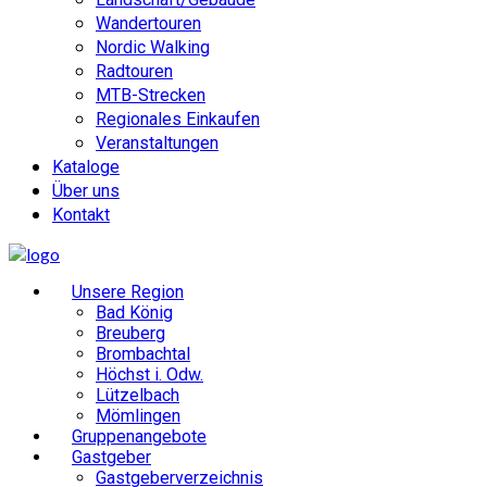
Wandertouren
Nordic Walking
Radtouren
MTB-Strecken
Regionales Einkaufen
Veranstaltungen
Kataloge
Über uns
Kontakt
Unsere Region
Bad König
Breuberg
Brombachtal
Höchst i. Odw.
Lützelbach
Mömlingen
Gruppenangebote
Gastgeber
Gastgeberverzeichnis