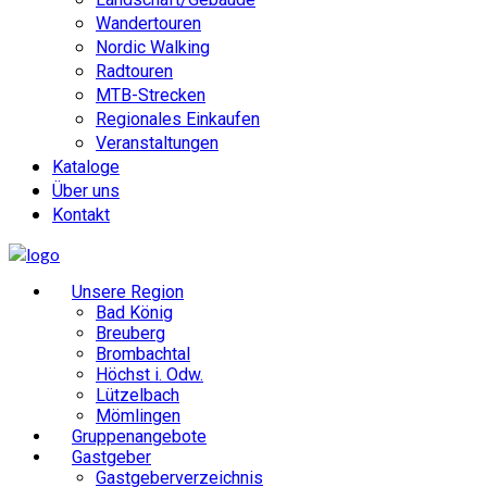
Wandertouren
Nordic Walking
Radtouren
MTB-Strecken
Regionales Einkaufen
Veranstaltungen
Kataloge
Über uns
Kontakt
Unsere Region
Bad König
Breuberg
Brombachtal
Höchst i. Odw.
Lützelbach
Mömlingen
Gruppenangebote
Gastgeber
Gastgeberverzeichnis