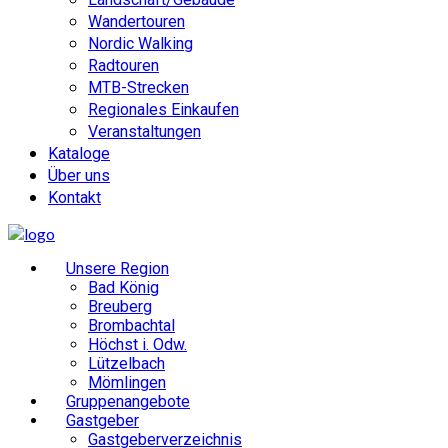
Wandertouren
Nordic Walking
Radtouren
MTB-Strecken
Regionales Einkaufen
Veranstaltungen
Kataloge
Über uns
Kontakt
Unsere Region
Bad König
Breuberg
Brombachtal
Höchst i. Odw.
Lützelbach
Mömlingen
Gruppenangebote
Gastgeber
Gastgeberverzeichnis