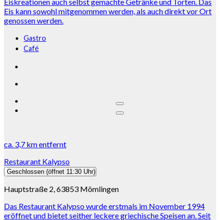
Eiskreationen auch selbst gemachte Getränke und Torten. Das
Eis kann sowohl mitgenommen werden, als auch direkt vor Ort
genossen werden.
Gastro
Café
ca.
3,7 km
entfernt
Restaurant Kalypso
Geschlossen
(öffnet 11:30 Uhr)
Hauptstraße 2, 63853 Mömlingen
Das Restaurant Kalypso wurde erstmals im November 1994
eröffnet und bietet seither leckere griechische Speisen an. Seit