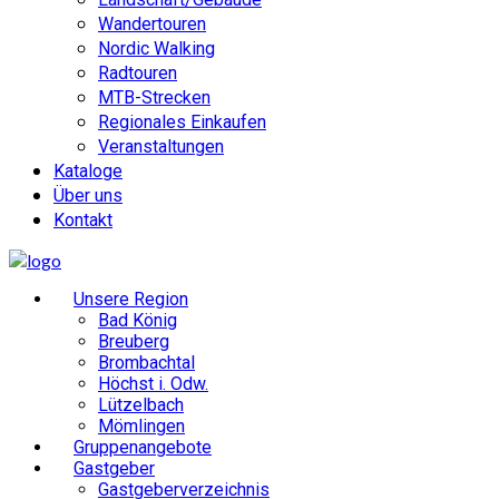
Wandertouren
Nordic Walking
Radtouren
MTB-Strecken
Regionales Einkaufen
Veranstaltungen
Kataloge
Über uns
Kontakt
Unsere Region
Bad König
Breuberg
Brombachtal
Höchst i. Odw.
Lützelbach
Mömlingen
Gruppenangebote
Gastgeber
Gastgeberverzeichnis