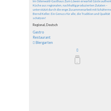
Im Odenwald-Gasthaus Zum Löwen erwartet Gäste authen
Küche aus regionalen, nachhaltig produzierten Zutaten –
unterstützt durch die enge Zusammenarbeit mit Schäferme
Bernd Keller. Ein Genuss für alle, die Tradition und Qualität
schätzen!
Regional,
Deutsch
Gastro
Restaurant
Biergarten