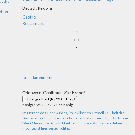
tische
Deutsch,
Regional
ister
Gastro
Restaurant
ca.
2,2 km
entfernt
Odenwald-Gasthaus „Zur Krone“
Jetzt geöffnet
(bis 23:00 Uhr)
Königer Str. 1, 64732 Bad König
Im Herzen des Odenwaldes, im idyllischen Ortsteil Zell, lädt das
Gasthaus zur Krone zu ehrlicher, regional verwurzelter Küche ein.
Wer Odenwälder Gastlichkeit in familiärem Ambiente erleben
möchte, ist hier genau richtig.