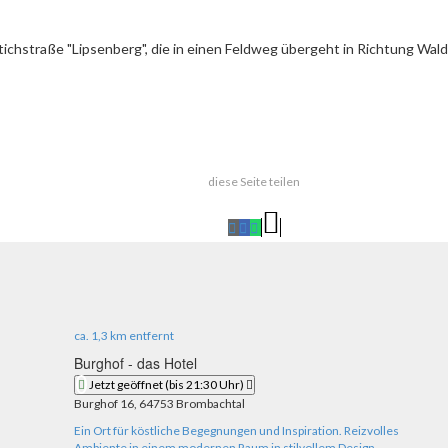
chstraße "Lipsenberg", die in einen Feldweg übergeht in Richtung Wald
diese Seite teilen
ca.
1,3 km
entfernt
Burghof - das Hotel
Jetzt geöffnet
(bis 21:30 Uhr)
Burghof 16, 64753 Brombachtal
Ein Ort für köstliche Begegnungen und Inspiration. Reizvolles
Ambiente in einem modernen Raum in stilvollem Design.