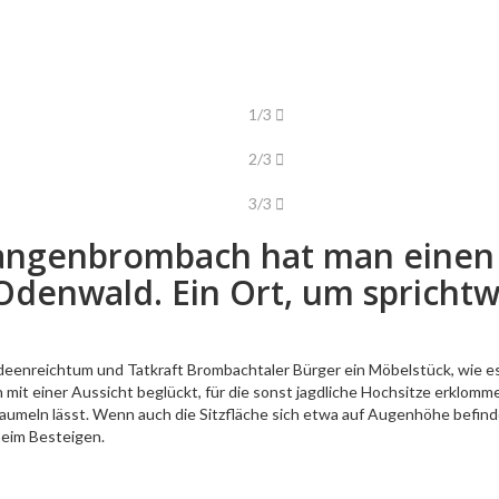
1/3
2/3
3/3
Langenbrombach hat man einen 
denwald. Ein Ort, um sprichtwo
enreichtum und Tatkraft Brombachtaler Bürger ein Möbelstück, wie es 
n mit einer Aussicht beglückt, für die sonst jagdliche Hochsitze erkl
aumeln lässt. Wenn auch die Sitzfläche sich etwa auf Augenhöhe befinde
beim Besteigen.