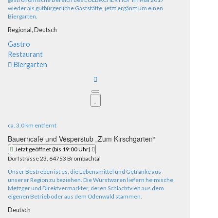
wieder als gutbürgerliche Gaststätte, jetzt ergänzt um einen
Biergarten.
Regional,
Deutsch
Gastro
Restaurant
Biergarten
ca.
3,0 km
entfernt
Bauerncafe und Vesperstub „Zum Kirschgarten“
Jetzt geöffnet
(bis 19:00 Uhr)
Dorfstrasse 23, 64753 Brombachtal
Unser Bestreben ist es, die Lebensmittel und Getränke aus
unserer Region zu beziehen. Die Wurstwaren liefern heimische
Metzger und Direktvermarkter, deren Schlachtvieh aus dem
eigenen Betrieb oder aus dem Odenwald stammen.
Deutsch