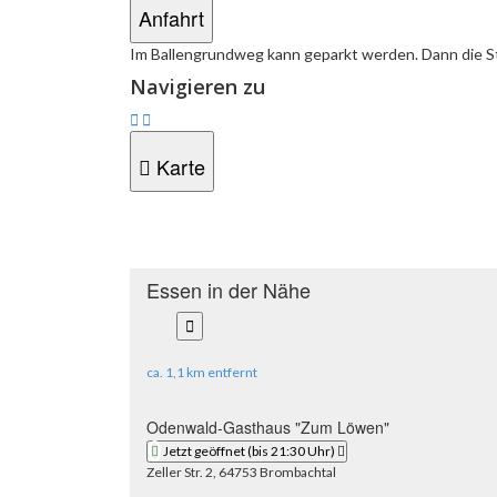
Anfahrt
Im Ballengrundweg kann geparkt werden. Dann die Sti
Navigieren zu
Karte
Karte
Zur
überspringen
Karte
zurückspringen
Essen in der Nähe
"Essen
in
der
ca.
1,1 km
entfernt
Nähe"
überspringen
Odenwald-Gasthaus "Zum Löwen"
Jetzt geöffnet
(bis 21:30 Uhr)
Zeller Str. 2, 64753 Brombachtal