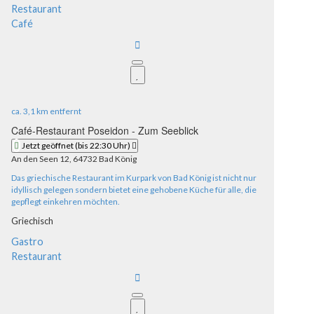
Restaurant
Café
ca.
3,1 km
entfernt
Café-Restaurant Poseidon - Zum Seeblick
Jetzt geöffnet
(bis 22:30 Uhr)
An den Seen 12, 64732 Bad König
Das griechische Restaurant im Kurpark von Bad König ist nicht nur
idyllisch gelegen sondern bietet eine gehobene Küche für alle, die
gepflegt einkehren möchten.
Griechisch
Gastro
Restaurant