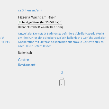
ca.
3,4 km
entfernt
Pizzeria Wacht am Rhein
Jetzt geöffnet
(bis 23:00 Uhr)
Bahnhofstraße 8, 64732 Bad König
Unweit der Kernstadt Bad Königs befindert sich die Pizzeria Wacht
sich
am Rhein. Hier gibt es leckere typisch-italienische Gericht. Dank der
Flair zu
Kooperation mit Lieferando kann man zudem alle Gerichte zu sich
nach Hause liefern lassen.
Italienisch
Gastro
Restaurant