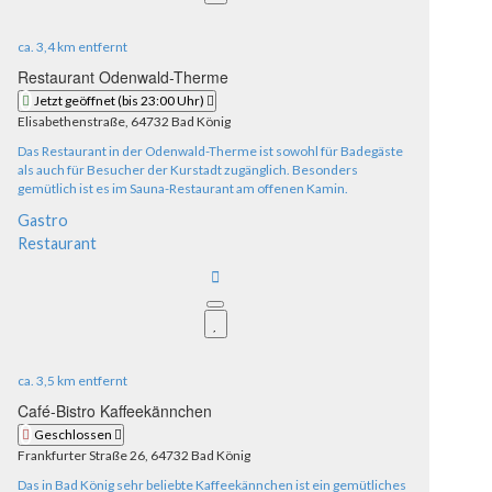
ca.
3,4 km
entfernt
Restaurant Odenwald-Therme
Jetzt geöffnet
(bis 23:00 Uhr)
Elisabethenstraße, 64732 Bad König
Das Restaurant in der Odenwald-Therme ist sowohl für Badegäste
als auch für Besucher der Kurstadt zugänglich. Besonders
gemütlich ist es im Sauna-Restaurant am offenen Kamin.
Gastro
Restaurant
ca.
3,5 km
entfernt
Café-Bistro Kaffeekännchen
Geschlossen
Frankfurter Straße 26, 64732 Bad König
Das in Bad König sehr beliebte Kaffeekännchen ist ein gemütliches