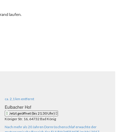
rand laufen.
ca.
2,1 km
entfernt
Eulbacher Hof
Jetzt geöffnet
(bis 21:30 Uhr)
Königer Str. 16, 64732 Bad König
Nach mehr als 20 Jahren Dornröschenschlaf erwachte der
gastronomische Bereich des EULBACHER HOF im Mai 2017