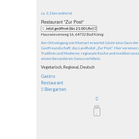
ca.
3,3 km
entfernt
Restaurant "Zur Post"
Jetzt geöffnet
(bis 21:00 Uhr)
Hauswiesenweg 16, 64732 Bad König
Am Ortseingang von Momart erwartet Gäste eine Oase der
Gastfreundschaft: das Landhotel „Zur Post“. Hier vereinen 
Tradition und Moderne, regionale Küche und mediterranes 
einem besonderen Genusserlebnis.
Vegetarisch,
Regional,
Deutsch
Gastro
Restaurant
Biergarten