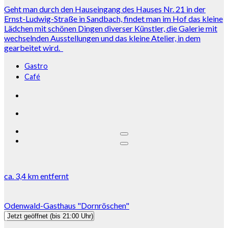
Geht man durch den Hauseingang des Hauses Nr. 21 in der
Ernst-Ludwig-Straße in Sandbach, findet man im Hof das kleine
Lädchen mit schönen Dingen diverser Künstler, die Galerie mit
wechselnden Ausstellungen und das kleine Atelier, in dem
gearbeitet wird.
Gastro
Café
ca.
3,4 km
entfernt
Odenwald-Gasthaus "Dornröschen"
Jetzt geöffnet
(bis 21:00 Uhr)