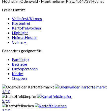
Höchst im Odenwald -
Montmelianer Platz 4, 64739 Höchst
Freier Eintritt
Volksfest/Kirmes
Kostenfrei
Kartoffelwochen
Highlight
HeimatHessen
Culinary
Besonders geeignet für:
Familie(n)
Betriebe
Einzelpersonen
Kinder
Gruppen
1/10
2/10
3/10