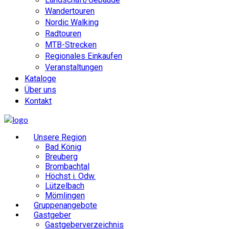
Wandertouren
Nordic Walking
Radtouren
MTB-Strecken
Regionales Einkaufen
Veranstaltungen
Kataloge
Über uns
Kontakt
Unsere Region
Bad König
Breuberg
Brombachtal
Höchst i. Odw.
Lützelbach
Mömlingen
Gruppenangebote
Gastgeber
Gastgeberverzeichnis