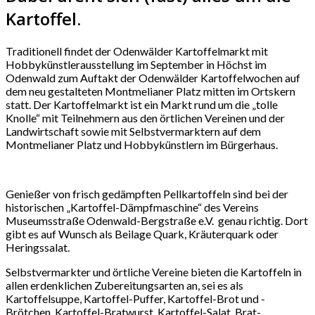
Kartoffel.
Traditionell findet der Odenwälder Kartoffelmarkt mit
Hobbykünstlerausstellung im September in Höchst im
Odenwald zum Auftakt der Odenwälder Kartoffelwochen auf
dem neu gestalteten Montmelianer Platz mitten im Ortskern
statt. Der Kartoffelmarkt ist ein Markt rund um die „tolle
Knolle“ mit Teilnehmern aus den örtlichen Vereinen und der
Landwirtschaft sowie mit Selbstvermarktern auf dem
Montmelianer Platz und Hobbykünstlern im Bürgerhaus.
Genießer von frisch gedämpften Pellkartoffeln sind bei der
historischen „Kartoffel-Dämpfmaschine“ des Vereins
Museumsstraße Odenwald-Bergstraße e.V. genau richtig. Dort
gibt es auf Wunsch als Beilage Quark, Kräuterquark oder
Heringssalat.
Selbstvermarkter und örtliche Vereine bieten die Kartoffeln in
allen erdenklichen Zubereitungsarten an, sei es als
Kartoffelsuppe, Kartoffel-Puffer, Kartoffel-Brot und -
Brötchen, Kartoffel-Bratwurst, Kartoffel-Salat, Brat-