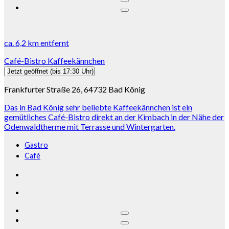
ca.
6,2 km
entfernt
Café-Bistro Kaffeekännchen
Jetzt geöffnet
(bis 17:30 Uhr)
Frankfurter Straße 26, 64732 Bad König
Das in Bad König sehr beliebte Kaffeekännchen ist ein
gemütliches Café-Bistro direkt an der Kimbach in der Nähe der
Odenwaldtherme mit Terrasse und Wintergarten.
Gastro
Café