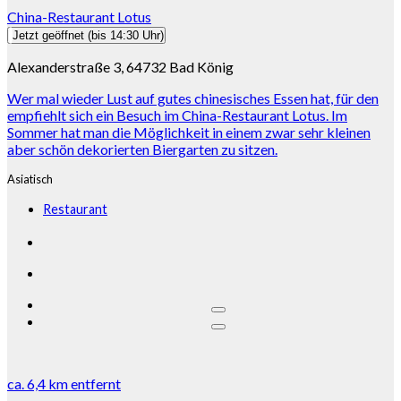
China-Restaurant Lotus
Jetzt geöffnet
(bis 14:30 Uhr)
Alexanderstraße 3, 64732 Bad König
Wer mal wieder Lust auf gutes chinesisches Essen hat, für den
empfiehlt sich ein Besuch im China-Restaurant Lotus. Im
Sommer hat man die Möglichkeit in einem zwar sehr kleinen
aber schön dekorierten Biergarten zu sitzen.
Asiatisch
Restaurant
ca.
6,4 km
entfernt