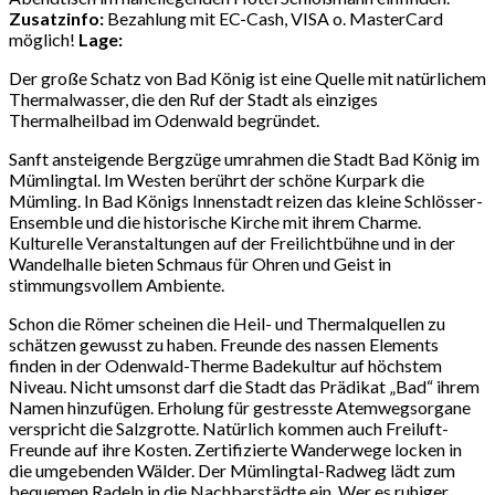
Zusatzinfo:
Bezahlung mit EC-Cash, VISA o. MasterCard
möglich!
Lage:
Der große Schatz von Bad König ist eine Quelle mit natürlichem
Thermalwasser, die den Ruf der Stadt als einziges
Thermalheilbad im Odenwald begründet.
Sanft ansteigende Bergzüge umrahmen die Stadt Bad König im
Mümlingtal. Im Westen berührt der schöne Kurpark die
Mümling. In Bad Königs Innenstadt reizen das kleine Schlösser-
Ensemble und die historische Kirche mit ihrem Charme.
Kulturelle Veranstaltungen auf der Freilichtbühne und in der
Wandelhalle bieten Schmaus für Ohren und Geist in
stimmungsvollem Ambiente.
Schon die Römer scheinen die Heil- und Thermalquellen zu
schätzen gewusst zu haben. Freunde des nassen Elements
finden in der Odenwald-Therme Badekultur auf höchstem
Niveau. Nicht umsonst darf die Stadt das Prädikat „Bad“ ihrem
Namen hinzufügen. Erholung für gestresste Atemwegsorgane
verspricht die Salzgrotte. Natürlich kommen auch Freiluft-
Freunde auf ihre Kosten. Zertifizierte Wanderwege locken in
die umgebenden Wälder. Der Mümlingtal-Radweg lädt zum
bequemen Radeln in die Nachbarstädte ein. Wer es ruhiger