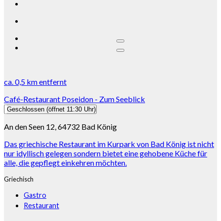
ca.
0,5 km
entfernt
Café-Restaurant Poseidon - Zum Seeblick
Geschlossen
(öffnet 11:30 Uhr)
An den Seen 12, 64732 Bad König
Das griechische Restaurant im Kurpark von Bad König ist nicht
nur idyllisch gelegen sondern bietet eine gehobene Küche für
alle, die gepflegt einkehren möchten.
Griechisch
Gastro
Restaurant