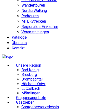
Wandertouren
Nordic Walking
Radtouren
MTB-Strecken
Regionales Einkaufen
Veranstaltungen
Kataloge
Über uns
Kontakt
Unsere Region
Bad König
Breuberg
Brombachtal
Höchst i. Odw.
Lützelbach
Mömlingen
Gruppenangebote
Gastgeber
Gastgeberverzeichnis